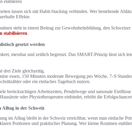
n etablieren
iten lassen sich mit Habit‑Stacking verbinden. Wer bestehende Abläuf
uerhafte Effekte.
outinen steht in einem Beitrag zur Gewohnheitsbildung, den Schweizer 
stabilisieren
.
listisch gesetzt werden
nkret, messbar und zeitlich begrenzt. Das SMART-Prinzip lässt sich lei
l drei Ziele gleichzeitig.
müse essen, 150 Minuten moderate Bewegung pro Woche, 7–9 Stunden
chrittzähler oder ein einfaches Tagebuch nutzen.
iele berücksichtigen Arbeitszeiten, Pendelwege und saisonale Einflüsse
ausärzte oder Physiotherapeuten einbindet, erhöht die Erfolgschancen
 Alltag in der Schweiz
g im Alltag bleibt in der Schweiz erreichbar, wenn man einfache Prin
, klaren Portionen und praktischer Planung. Wer kleine Routinen etabliert