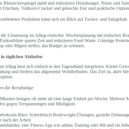
n Blutzuckerspiegel stabil und reduzieren Heisshunger. Nüsse und Sa
 Früchten, Vollkorn-Cracker und gekochte Eier sind praktische Option
rarbeiteten Produkten lohnt sich ein Blick auf Zucker- und Salzgehalt.
die Umsetzung im Alltag einfacher. Wochenplanung mit einfachen Re
inkaufsliste sparen Zeit und reduzieren Food Waste. Günstige Protein
 oder Migros helfen, das Budget zu schonen.
in täglichen Abläufen
Alltag lässt sich einfach in den Tagesablauf integrieren. Kleine Gew
altung und fördern das allgemeine Wohlbefinden. Das Ziel ist, aktiv bl
 opfern.
n für Berufstätige
Minuten bringen oft mehr als eine lange Einheit pro Woche. Mehrere Mo
lfen gegen Verspannungen und Müdigkeit.
e Workouts Büro: Schreibtisch-Bodyweight-Übungen, gezielte Dehnun
r nach der Arbeit.
tandsbänder, eine Fitness-App wie adidas Training oder 8fit und ein höhe