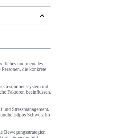
perliches und mentales
re Personen, die konkrete
as Gesundheitssystem mit
he Faktoren beeinflussen,
af und Stressmanagement.
sundheitstipps Schweiz im
ble Bewegungsstrategien
opfschmerzen hilft,