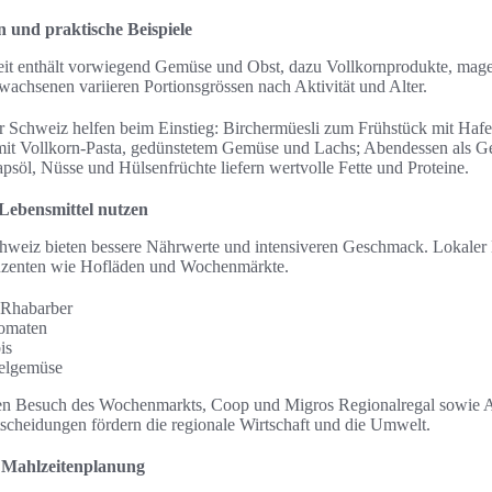
 und praktische Beispiele
t enthält vorwiegend Gemüse und Obst, dazu Vollkornprodukte, mage
wachsenen variieren Portionsgrössen nach Aktivität und Alter.
r Schweiz helfen beim Einstieg: Birchermüesli zum Frühstück mit Hafe
 mit Vollkorn-Pasta, gedünstetem Gemüse und Lachs; Abendessen als 
psöl, Nüsse und Hülsenfrüchte liefern wertvolle Fette und Proteine.
 Lebensmittel nutzen
hweiz bieten bessere Nährwerte und intensiveren Geschmack. Lokaler 
duzenten wie Hofläden und Wochenmärkte.
 Rhabarber
omaten
is
zelgemüse
den Besuch des Wochenmarkts, Coop und Migros Regionalregal sowie 
scheidungen fördern die regionale Wirtschaft und die Umwelt.
 Mahlzeitenplanung