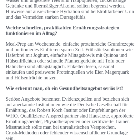
Wasser und ungesüßte Tees sind Hauptquellen; zuckerhaltige
Getränke und übermäßiger Alkohol sollten begrenzt werden.
Hinweise auf ausreichende Hydration sind hellstrohfarbener Urin
und das Vermeiden starken Durstgefühls.
Welche schnellen, praktikablen Ernährungsstrategien
funktionieren im Alltag?
Meal‑Prep am Wochenende, einfache proteinreiche Grundrezepte
und portioniertes Einfrieren sparen Zeit. Frühstücksoptionen wie
Haferbrei mit Joghurt, einfache Mittagsbowls mit Quinoa und
Hülsenfrüchten oder schnelle Pfannengerichte mit Tofu oder
Hähnchen sind alltagstauglich. Etiketten lesen, saisonal
einkaufen und preiswerte Proteinquellen wie Eier, Magerquark
und Hülsenfrüchte nutzen.
Wie erkennt man, ob ein Gesundheitsangebot seriös ist?
Seriöse Angebote benennen Evidenzquellen und beziehen sich
auf anerkannte Institutionen wie die Deutsche Gesellschaft für
Ernährung, das Robert Koch‑Institut oder Empfehlungen der
WHO. Qualifizierte Ansprechpartner sind Hausärzte, approbierte
Ernährungsberater, Physiotherapeuten oder zertifizierte Trainer.
Misstrauisch sollte man bei unrealistischen Versprechen,
Crash‑Methoden oder fehlender wissenschaftlicher Grundlage
sein.