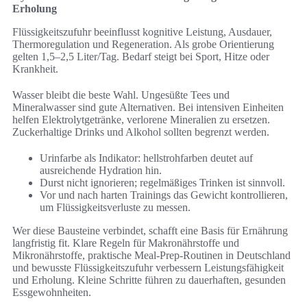
Erholung
Flüssigkeitszufuhr beeinflusst kognitive Leistung, Ausdauer,
Thermoregulation und Regeneration. Als grobe Orientierung
gelten 1,5–2,5 Liter/Tag. Bedarf steigt bei Sport, Hitze oder
Krankheit.
Wasser bleibt die beste Wahl. Ungesüßte Tees und
Mineralwasser sind gute Alternativen. Bei intensiven Einheiten
helfen Elektrolytgetränke, verlorene Mineralien zu ersetzen.
Zuckerhaltige Drinks und Alkohol sollten begrenzt werden.
Urinfarbe als Indikator: hellstrohfarben deutet auf
ausreichende Hydration hin.
Durst nicht ignorieren; regelmäßiges Trinken ist sinnvoll.
Vor und nach harten Trainings das Gewicht kontrollieren,
um Flüssigkeitsverluste zu messen.
Wer diese Bausteine verbindet, schafft eine Basis für Ernährung
langfristig fit. Klare Regeln für Makronährstoffe und
Mikronährstoffe, praktische Meal-Prep-Routinen in Deutschland
und bewusste Flüssigkeitszufuhr verbessern Leistungsfähigkeit
und Erholung. Kleine Schritte führen zu dauerhaften, gesunden
Essgewohnheiten.