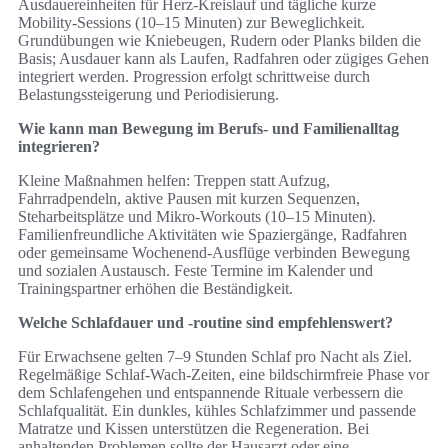
Ausdauereinheiten für Herz‑Kreislauf und tägliche kurze
Mobility‑Sessions (10–15 Minuten) zur Beweglichkeit.
Grundübungen wie Kniebeugen, Rudern oder Planks bilden die
Basis; Ausdauer kann als Laufen, Radfahren oder zügiges Gehen
integriert werden. Progression erfolgt schrittweise durch
Belastungssteigerung und Periodisierung.
Wie kann man Bewegung im Berufs‑ und Familienalltag
integrieren?
Kleine Maßnahmen helfen: Treppen statt Aufzug,
Fahrradpendeln, aktive Pausen mit kurzen Sequenzen,
Steharbeitsplätze und Mikro‑Workouts (10–15 Minuten).
Familienfreundliche Aktivitäten wie Spaziergänge, Radfahren
oder gemeinsame Wochenend‑Ausflüge verbinden Bewegung
und sozialen Austausch. Feste Termine im Kalender und
Trainingspartner erhöhen die Beständigkeit.
Welche Schlafdauer und -routine sind empfehlenswert?
Für Erwachsene gelten 7–9 Stunden Schlaf pro Nacht als Ziel.
Regelmäßige Schlaf‑Wach‑Zeiten, eine bildschirmfreie Phase vor
dem Schlafengehen und entspannende Rituale verbessern die
Schlafqualität. Ein dunkles, kühles Schlafzimmer und passende
Matratze und Kissen unterstützen die Regeneration. Bei
anhaltenden Problemen sollte der Hausarzt oder eine