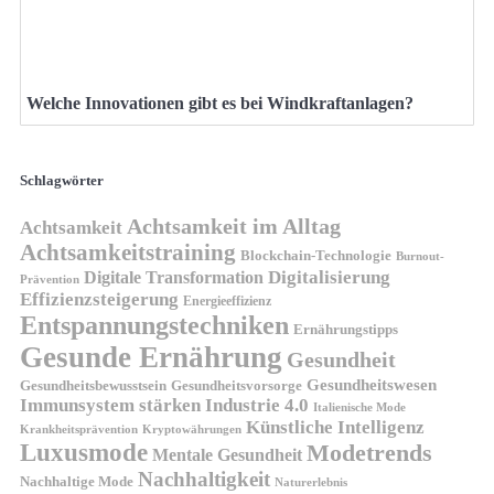
Welche Innovationen gibt es bei Windkraftanlagen?
Schlagwörter
Achtsamkeit im Alltag
Achtsamkeit
Achtsamkeitstraining
Blockchain-Technologie
Burnout-
Digitalisierung
Digitale Transformation
Prävention
Effizienzsteigerung
Energieeffizienz
Entspannungstechniken
Ernährungstipps
Gesunde Ernährung
Gesundheit
Gesundheitswesen
Gesundheitsvorsorge
Gesundheitsbewusstsein
Immunsystem stärken
Industrie 4.0
Italienische Mode
Künstliche Intelligenz
Kryptowährungen
Krankheitsprävention
Luxusmode
Modetrends
Mentale Gesundheit
Nachhaltigkeit
Nachhaltige Mode
Naturerlebnis