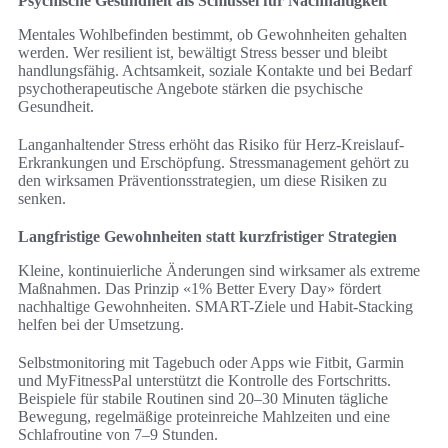
Psychische Gesundheit als Schlüssel für Nachhaltigkeit
Mentales Wohlbefinden bestimmt, ob Gewohnheiten gehalten
werden. Wer resilient ist, bewältigt Stress besser und bleibt
handlungsfähig. Achtsamkeit, soziale Kontakte und bei Bedarf
psychotherapeutische Angebote stärken die psychische
Gesundheit.
Langanhaltender Stress erhöht das Risiko für Herz-Kreislauf-
Erkrankungen und Erschöpfung. Stressmanagement gehört zu
den wirksamen Präventionsstrategien, um diese Risiken zu
senken.
Langfristige Gewohnheiten statt kurzfristiger Strategien
Kleine, kontinuierliche Änderungen sind wirksamer als extreme
Maßnahmen. Das Prinzip «1% Better Every Day» fördert
nachhaltige Gewohnheiten. SMART-Ziele und Habit-Stacking
helfen bei der Umsetzung.
Selbstmonitoring mit Tagebuch oder Apps wie Fitbit, Garmin
und MyFitnessPal unterstützt die Kontrolle des Fortschritts.
Beispiele für stabile Routinen sind 20–30 Minuten tägliche
Bewegung, regelmäßige proteinreiche Mahlzeiten und eine
Schlafroutine von 7–9 Stunden.