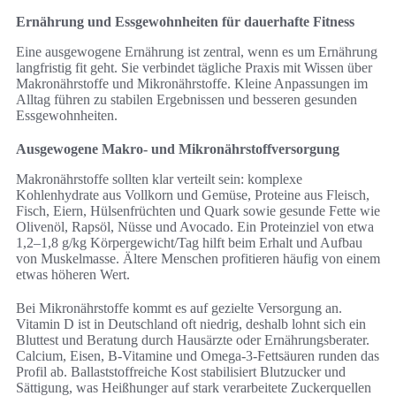
Ernährung und Essgewohnheiten für dauerhafte Fitness
Eine ausgewogene Ernährung ist zentral, wenn es um Ernährung
langfristig fit geht. Sie verbindet tägliche Praxis mit Wissen über
Makronährstoffe und Mikronährstoffe. Kleine Anpassungen im
Alltag führen zu stabilen Ergebnissen und besseren gesunden
Essgewohnheiten.
Ausgewogene Makro- und Mikronährstoffversorgung
Makronährstoffe sollten klar verteilt sein: komplexe
Kohlenhydrate aus Vollkorn und Gemüse, Proteine aus Fleisch,
Fisch, Eiern, Hülsenfrüchten und Quark sowie gesunde Fette wie
Olivenöl, Rapsöl, Nüsse und Avocado. Ein Proteinziel von etwa
1,2–1,8 g/kg Körpergewicht/Tag hilft beim Erhalt und Aufbau
von Muskelmasse. Ältere Menschen profitieren häufig von einem
etwas höheren Wert.
Bei Mikronährstoffe kommt es auf gezielte Versorgung an.
Vitamin D ist in Deutschland oft niedrig, deshalb lohnt sich ein
Bluttest und Beratung durch Hausärzte oder Ernährungsberater.
Calcium, Eisen, B-Vitamine und Omega-3-Fettsäuren runden das
Profil ab. Ballaststoffreiche Kost stabilisiert Blutzucker und
Sättigung, was Heißhunger auf stark verarbeitete Zuckerquellen