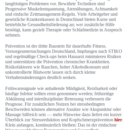
langfristigen Problemen vor. Bewährte Techniken sind
Progressive Muskelentspannung, Atemübungen, Achtsamkeit
und einfache Zeitmanagement-Regeln. Viele Arbeitgeber und
gesetzliche Krankenkassen in Deutschland bieten Kurse und
betriebliche Gesundheitsförderung an; wer zusätzliche Hilfe
benötigt, kann gezielt Therapie oder Schlafmedizin in Anspruch
nehmen.
Prävention ist der dritte Baustein für dauerhafte Fitness.
Vorsorgeuntersuchungen Deutschland, Impfungen nach STIKO
und regelmäßige Check-ups beim Hausarzt minimieren Risiken
und unterstützen die Prävention chronischer Krankheiten.
Risikofaktoren wie Rauchen, hoher Alkoholkonsum und
unkontrollierte Blutwerte lassen sich durch kleine
Verhaltensänderungen deutlich senken.
Frühwarnsignale wie anhaltende Müdigkeit, Reizbarkeit oder
häufige Infekte sollten ernst genommen werden; frühzeitige
Abklärung und interdisziplinäre Betreuung verbessern die
Prognose. Für zusätzlichen Nutzen bei stressbedingten
Beschwerden können alternative Ansätze wie Akupunktur oder
Massage hilfreich sein — mehr Hinweise dazu liefert ein kurzer
Überblick zur Stressreduktion und Kopfschmerzprävention
hier
.
Klein anfangen, kontinuierlich bleiben: Das ist der einfachste