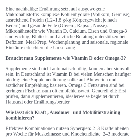
Eine nachhaltige Ernährung setzt auf ausgewogene
Makronährstoffe: komplexe Kohlenhydrate (Vollkorn, Gemüse),
ausreichend Protein (1,2–1,8 g/kg Körpergewicht je nach
Bedarf) und gesunde Fette (Oliven‑, Rapsöl, Nüsse).
Mikronährstoffe wie Vitamin D, Calcium, Eisen und Omega‑3
sind wichtig; Bluttests und ärztliche Beratung unterstützen bei
Defiziten. Meal‑Prep, Wochenplanung und saisonale, regionale
Einkäufe erleichtern die Umsetzung.
Braucht man Supplemente wie Vitamin D oder Omega‑3?
Supplemente sind nicht automatisch nötig, können aber sinnvoll
sein. In Deutschland ist Vitamin D bei vielen Menschen häufiger
niedrig; eine Supplementierung sollte auf Blutwerten und
ärztlicher Empfehlung basieren. Omega‑3‑Fettsäuren sind bei
geringem Fischkonsum oft empfehlenswert. Generell gilt: Erst
prüfen, dann supplementieren, idealerweise begleitet durch
Hausarzt oder Ernährungsberater.
Wie lässt sich Kraft‑, Ausdauer‑ und Mobilitätstraining
kombinieren?
Effektive Kombinationen nutzen Synergien: 2–3 Krafteinheiten
pro Woche für Muskelmasse und Knochendichte, 2–3 moderate