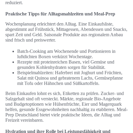
reduziert.
Praktische Tipps für Alltagsmahlzeiten und Meal-Prep
Wochenplanung erleichtert den Alltag. Eine Einkaufsliste,
abgestimmt auf Frühstück, Mittagessen, Abendessen und Snacks,
spart Zeit und Geld. Saisonale Produkte aus regionalem Anbau
sind frisch und preiswerter.
Batch-Cooking am Wochenende und Portionieren in
luftdichten Boxen verkürzt Wochentage.
Rezepte mit proteinreichen Basen, viel Gemüse und
gesunden Kohlenhydraten sorgen für Stabilität.
Beispielmahlzeiten: Haferbrei mit Joghurt und Früchten,
Salat mit Quinoa und gebratenem Lachs, Gemüsepfanne
mit Tofu oder Hähnchen und Süßkartoffeln.
Beim Einkaufen lohnt es sich, Etiketten zu prüfen. Zucker- und
Salzgehalt sind oft versteckt. Märkte, regionale Bio-Angebote
und Budgetoptionen wie Hülsenfrüchte, Eier und Magerquark
helfen, gesunde Essgewohnheiten nachhaltig zu etablieren. Meal-
Prep Deutschland bietet viele praktische Ideen, die Alltag und
Freizeit vereinbaren.
Hydration und ihre Rolle bei Leistungsfähigkeit und