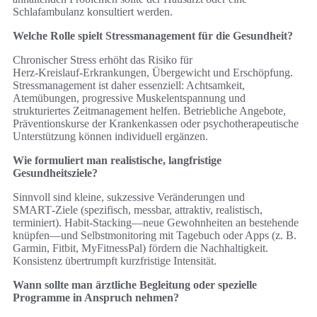
Schlafambulanz konsultiert werden.
Welche Rolle spielt Stressmanagement für die Gesundheit?
Chronischer Stress erhöht das Risiko für
Herz‑Kreislauf‑Erkrankungen, Übergewicht und Erschöpfung.
Stressmanagement ist daher essenziell: Achtsamkeit,
Atemübungen, progressive Muskelentspannung und
strukturiertes Zeitmanagement helfen. Betriebliche Angebote,
Präventionskurse der Krankenkassen oder psychotherapeutische
Unterstützung können individuell ergänzen.
Wie formuliert man realistische, langfristige
Gesundheitsziele?
Sinnvoll sind kleine, sukzessive Veränderungen und
SMART‑Ziele (spezifisch, messbar, attraktiv, realistisch,
terminiert). Habit‑Stacking—neue Gewohnheiten an bestehende
knüpfen—und Selbstmonitoring mit Tagebuch oder Apps (z. B.
Garmin, Fitbit, MyFitnessPal) fördern die Nachhaltigkeit.
Konsistenz übertrumpft kurzfristige Intensität.
Wann sollte man ärztliche Begleitung oder spezielle
Programme in Anspruch nehmen?