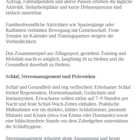
Aufzug, Fahrradpendeln und aktive Pausen erhöhen die tägliche
Aktivität. Steharbeitsplätze und kurze Dehnsequenzen sind
einfach umsetzbar.
Familienfreundliche Aktivitäten wie Spaziergänge oder
Radfahren verbinden Bewegung mit Gemeinschaft. Feste
Termine im Kalender und Trainingspartner steigern die
Verbindlichkeit.
Das Zusammenspiel aus Alltagssport, gezieltem Training und
Mobilität macht es möglich, langfristig fit zu bleiben und die
Gesundheit dauerhaft zu fördern.
Schlaf, Stressmanagement und Prävention
Schlaf und Gesundheit sind eng verflochten: Erholsamer Schlaf
fördert Regeneration, Hormonhaushalt, Gedächtnis und
Immunsystem. Erwachsene sollten zielen auf 7–9 Stunden pro
Nacht und feste Schlaf-Wach-Zeiten einhalten. Praktische
Maßnahmen wie ein dunkles, kühles Schlafzimmer, passende
Matratze und Kissen (etwa von Emma oder Dormando) sowie
eine bildschirmfreie Stunde vor dem Zubettgehen unterstützen
die Schlafhygiene.
Stressmanagement reduziert akute Anspannung und beugt