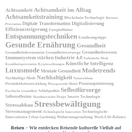
Achtsamkeit im Alltag
Achtsamkeit
Achtsamkeitstraining
Blockchain-Technologie
Burnout-
Digitalisierung
Digitale Transformation
Prävention
Effizienzsteigerung
Energieeffizienz
Entspannungstechniken
Ernährungstipps
Gesunde Ernährung
Gesundheit
Gesundheitswesen
Gesundheitsvorsorge
Gesundheitsbewusstsein
Immunsystem stärken
Industrie 4.0
Italienische Mode
Künstliche Intelligenz
Kryptowährungen
Krankheitsprävention
Luxusmode
Modetrends
Mentale Gesundheit
Nachhaltigkeit
Nachhaltige Mode
Naturerlebnis
Prozessoptimierung
Persönlichkeitsentwicklung
Platzsparende Möbel
Selbstfürsorge
Schlafqualität
Psychische Gesundheit
Selbstreflexion
Smarte Technologie
Skandinavisches Design
Stressbewältigung
Stressabbau
Stressmanagement
Technologische
Technologische Innovation
Innovationen
Wohnraumgestaltung
Urban Gardening
Work-Life-Balance
Reisen
>
Wie entdecken Reisende kulturelle Vielfalt auf