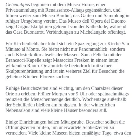
Geheimtipps
beginnen mit dem Museo Horne, einer
Privatsammlung mit Renaissance-Alltagsgegenständen, und
führen weiter zum Museo Bardini, das Garten und Sammlung in
ruhiger Umgebung vereint. Das Museo dell’Opera del Duomo
zeigt Originalskulpturen getrennt von der Kathedrale, während
das Casa Buonarroti Verbindungen zu Michelangelo offenlegt.
Für Kirchenliebhaber lohnt sich ein Spaziergang zur Kirche San
Miniato al Monte. Sie bietet nicht nur Panoramablick, sondern
auch Klosterkultur abseits der Massen. Santa Felicita mit der
Brancacci-Kapelle zeigt Masaccios Fresken in einem intim
wirkenden Raum. Orsanmichele beeindruckt mit seiner
Skulpturenbrüstung und ist ein weiteres Ziel für Besucher, die
geheime Kirchen Florenz suchen.
Ruhige Besuchszeiten sind wichtig, um den Charakter dieser
Orte zu erleben. Früher Morgen vor 9 Uhr oder spätnachmittags
reduziert die Menschenmenge deutlich. Wochentage außerhalb
der Schulferien bleiben am ruhigsten. In der winterlichen
Nebensaison sind viele kleine Häuser besonders still.
Einige Einrichtungen halten Mittagsruhe. Besucher sollten die
Öffnungszeiten prüfen, um unerwartete Schließzeiten zu
vermeiden. Viele kleine Museen bieten ermäßigte Tage, etwa den