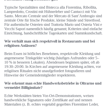
Typische Spezialitäten sind Bistecca alla Fiorentina, Ribollita,
Lampredotto, Crostini mit Hühnerleber und Cantucci mit Vin
Santo. Mercato Centrale und der Mercato di Sant’Ambrogio sind
zentrale Orte für frische Produkte, kleine Stände und Streetfood.
Für authentische Osterien sind Trattoria Mario und Osteria Vini e
Vecchi Sapori namentlich häufig genannt; Kriterien sind einfache
Einrichtung, handschriftliche Tageskarten und Stammkundschaft.
Wie verhält man sich respektvoll in Restaurants und bei
religiösen Anlässen?
Beim Essen ist höfliches Benehmen, respektvolle Kleidung und
angemessene Trinkgelder wichtig (häufiges Aufrunden oder 5–
10 % in besseren Lokalen). Abendessen beginnen später, oft ab
19:30–20:00. In Kirchen auf angemessene Kleidung achten, vor
religiösen Ritualen nicht unaufgefordert fotografieren und
Hinweise der Gemeindemitglieder respektieren.
Wie erkennt man echte Handwerksbetriebe in Oltrarno und
vermeidet Billigimitate?
Echte Werkstätten bieten Vor-Ort-Demonstrationen, weisen
handwerkliche Signaturen oder Zertifikate auf und nennen
Materialien (z. B. echtes vegetabil gegerbtes Florentiner Leder,