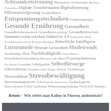
Achtsamkeitstraining
Blockchain-Technologie
Burnout-
Digitalisierung
Digitale Transformation
Prävention
Effizienzsteigerung
Energieeffizienz
Entspannungstechniken
Ernährungstipps
Gesunde Ernährung
Gesundheit
Gesundheitswesen
Gesundheitsvorsorge
Gesundheitsbewusstsein
Immunsystem stärken
Industrie 4.0
Italienische Mode
Künstliche Intelligenz
Kryptowährungen
Krankheitsprävention
Luxusmode
Modetrends
Mentale Gesundheit
Nachhaltigkeit
Nachhaltige Mode
Naturerlebnis
Prozessoptimierung
Persönlichkeitsentwicklung
Platzsparende Möbel
Selbstfürsorge
Schlafqualität
Psychische Gesundheit
Selbstreflexion
Smarte Technologie
Skandinavisches Design
Stressbewältigung
Stressabbau
Stressmanagement
Technologische
Technologische Innovation
Innovationen
Wohnraumgestaltung
Urban Gardening
Work-Life-Balance
Reisen
>
Wie erlebt man Kultur in Florenz authentisch?