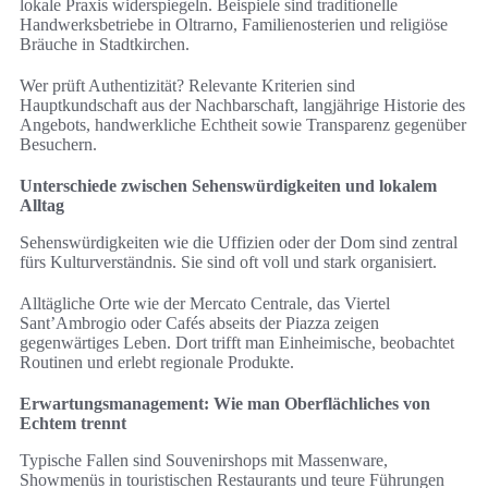
lokale Praxis widerspiegeln. Beispiele sind traditionelle
Handwerksbetriebe in Oltrarno, Familienosterien und religiöse
Bräuche in Stadtkirchen.
Wer prüft Authentizität? Relevante Kriterien sind
Hauptkundschaft aus der Nachbarschaft, langjährige Historie des
Angebots, handwerkliche Echtheit sowie Transparenz gegenüber
Besuchern.
Unterschiede zwischen Sehenswürdigkeiten und lokalem
Alltag
Sehenswürdigkeiten wie die Uffizien oder der Dom sind zentral
fürs Kulturverständnis. Sie sind oft voll und stark organisiert.
Alltägliche Orte wie der Mercato Centrale, das Viertel
Sant’Ambrogio oder Cafés abseits der Piazza zeigen
gegenwärtiges Leben. Dort trifft man Einheimische, beobachtet
Routinen und erlebt regionale Produkte.
Erwartungsmanagement: Wie man Oberflächliches von
Echtem trennt
Typische Fallen sind Souvenirshops mit Massenware,
Showmenüs in touristischen Restaurants und teure Führungen