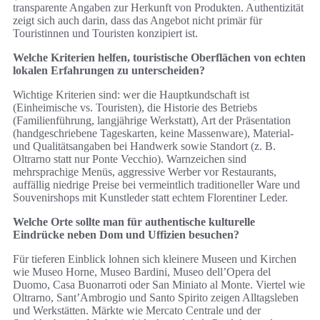
transparente Angaben zur Herkunft von Produkten. Authentizität
zeigt sich auch darin, dass das Angebot nicht primär für
Touristinnen und Touristen konzipiert ist.
Welche Kriterien helfen, touristische Oberflächen von echten
lokalen Erfahrungen zu unterscheiden?
Wichtige Kriterien sind: wer die Hauptkundschaft ist
(Einheimische vs. Touristen), die Historie des Betriebs
(Familienführung, langjährige Werkstatt), Art der Präsentation
(handgeschriebene Tageskarten, keine Massenware), Material-
und Qualitätsangaben bei Handwerk sowie Standort (z. B.
Oltrarno statt nur Ponte Vecchio). Warnzeichen sind
mehrsprachige Menüs, aggressive Werber vor Restaurants,
auffällig niedrige Preise bei vermeintlich traditioneller Ware und
Souvenirshops mit Kunstleder statt echtem Florentiner Leder.
Welche Orte sollte man für authentische kulturelle
Eindrücke neben Dom und Uffizien besuchen?
Für tieferen Einblick lohnen sich kleinere Museen und Kirchen
wie Museo Horne, Museo Bardini, Museo dell’Opera del
Duomo, Casa Buonarroti oder San Miniato al Monte. Viertel wie
Oltrarno, Sant’Ambrogio und Santo Spirito zeigen Alltagsleben
und Werkstätten. Märkte wie Mercato Centrale und der