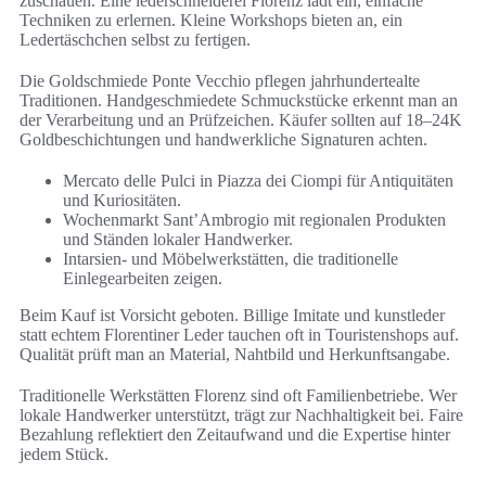
zuschauen. Eine lederschneiderei Florenz lädt ein, einfache
Techniken zu erlernen. Kleine Workshops bieten an, ein
Ledertäschchen selbst zu fertigen.
Die Goldschmiede Ponte Vecchio pflegen jahrhundertealte
Traditionen. Handgeschmiedete Schmuckstücke erkennt man an
der Verarbeitung und an Prüfzeichen. Käufer sollten auf 18–24K
Goldbeschichtungen und handwerkliche Signaturen achten.
Mercato delle Pulci in Piazza dei Ciompi für Antiquitäten
und Kuriositäten.
Wochenmarkt Sant’Ambrogio mit regionalen Produkten
und Ständen lokaler Handwerker.
Intarsien- und Möbelwerkstätten, die traditionelle
Einlegearbeiten zeigen.
Beim Kauf ist Vorsicht geboten. Billige Imitate und kunstleder
statt echtem Florentiner Leder tauchen oft in Touristenshops auf.
Qualität prüft man an Material, Nahtbild und Herkunftsangabe.
Traditionelle Werkstätten Florenz sind oft Familienbetriebe. Wer
lokale Handwerker unterstützt, trägt zur Nachhaltigkeit bei. Faire
Bezahlung reflektiert den Zeitaufwand und die Expertise hinter
jedem Stück.