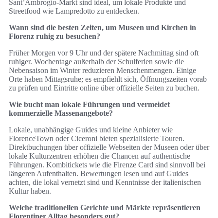
Sant’Ambrogio-Markt sind ideal, um lokale Produkte und
Streetfood wie Lampredotto zu entdecken.
Wann sind die besten Zeiten, um Museen und Kirchen in
Florenz ruhig zu besuchen?
Früher Morgen vor 9 Uhr und der spätere Nachmittag sind oft
ruhiger. Wochentage außerhalb der Schulferien sowie die
Nebensaison im Winter reduzieren Menschenmengen. Einige
Orte haben Mittagsruhe; es empfiehlt sich, Öffnungszeiten vorab
zu prüfen und Eintritte online über offizielle Seiten zu buchen.
Wie bucht man lokale Führungen und vermeidet
kommerzielle Massenangebote?
Lokale, unabhängige Guides und kleine Anbieter wie
FlorenceTown oder Ciceroni bieten spezialisierte Touren.
Direktbuchungen über offizielle Webseiten der Museen oder über
lokale Kulturzentren erhöhen die Chancen auf authentische
Führungen. Kombitickets wie die Firenze Card sind sinnvoll bei
längeren Aufenthalten. Bewertungen lesen und auf Guides
achten, die lokal vernetzt sind und Kenntnisse der italienischen
Kultur haben.
Welche traditionellen Gerichte und Märkte repräsentieren
Florentiner Alltag besonders gut?