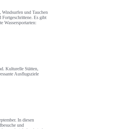
en, Windsurfen und Tauchen
 Fortgeschrittene. Es gibt
bte Wassersportarten:
. Kulturelle Stätten,
essante Ausflugsziele
eptember. In diesen
ndbesuche und