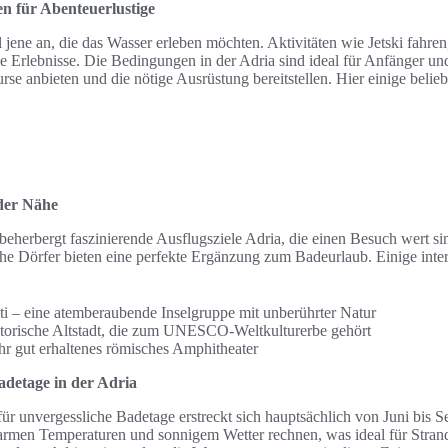
n für Abenteuerlustige
ll jene an, die das Wasser erleben möchten. Aktivitäten wie Jetski fahr
e Erlebnisse. Die Bedingungen in der Adria sind ideal für Anfänger und
rse anbieten und die nötige Ausrüstung bereitstellen. Hier einige belie
 der Nähe
herbergt faszinierende Ausflugsziele Adria, die einen Besuch wert sind
che Dörfer bieten eine perfekte Ergänzung zum Badeurlaub. Einige inter
i – eine atemberaubende Inselgruppe mit unberührter Natur
storische Altstadt, die zum UNESCO-Weltkulturerbe gehört
ihr gut erhaltenes römisches Amphitheater
Badetage in der Adria
für unvergessliche Badetage erstreckt sich hauptsächlich von Juni bis S
men Temperaturen und sonnigem Wetter rechnen, was ideal für Stra