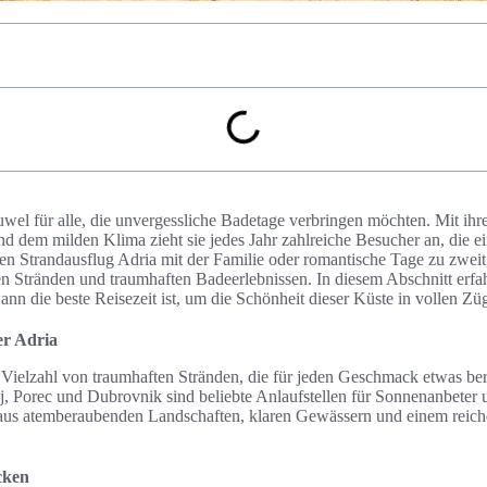
uwel für alle, die unvergessliche Badetage verbringen möchten. Mit ihre
d dem milden Klima zieht sie jedes Jahr zahlreiche Besucher an, die e
en Strandausflug Adria mit der Familie oder romantische Tage zu zweit,
 Stränden und traumhaften Badeerlebnissen. In diesem Abschnitt erfah
nn die beste Reisezeit ist, um die Schönheit dieser Küste in vollen Zü
er Adria
e Vielzahl von traumhaften Stränden, die für jeden Geschmack etwas ber
j, Porec und Dubrovnik sind beliebte Anlaufstellen für Sonnenanbeter
aus atemberaubenden Landschaften, klaren Gewässern und einem reich
cken