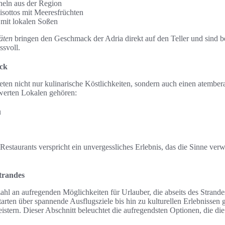
ln aus der Region
Risottos mit Meeresfrüchten
mit lokalen Soßen
äten
bringen den Geschmack der Adria direkt auf den Teller und sind 
ssvoll.
ick
eten nicht nur kulinarische Köstlichkeiten, sondern auch einen atembe
werten Lokalen gehören:
u
 Restaurants verspricht ein unvergessliches Erlebnis, das die Sinne ve
Strandes
zahl an aufregenden Möglichkeiten für Urlauber, die abseits des Strand
rten über spannende Ausflugsziele bis hin zu kulturellen Erlebnissen g
eistern. Dieser Abschnitt beleuchtet die aufregendsten Optionen, die die