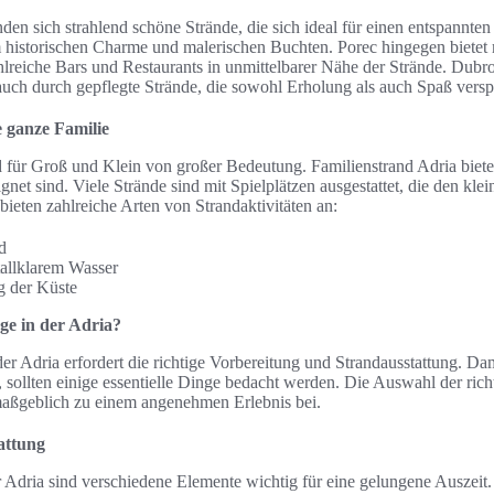
nden sich strahlend schöne Strände, die sich ideal für einen entspannte
m historischen Charme und malerischen Buchten. Porec hingegen biete
reiche Bars und Restaurants in unmittelbarer Nähe der Strände. Dubro
auch durch gepflegte Strände, die sowohl Erholung als auch Spaß vers
e ganze Familie
d für Groß und Klein von großer Bedeutung. Familienstrand Adria bietet
ignet sind. Viele Strände sind mit Spielplätzen ausgestattet, die den kl
 bieten zahlreiche Arten von Strandaktivitäten an:
d
tallklarem Wasser
g der Küste
ge in der Adria?
der Adria erfordert die richtige Vorbereitung und Strandausstattung. D
, sollten einige essentielle Dinge bedacht werden. Die Auswahl der ric
aßgeblich zu einem angenehmen Erlebnis bei.
attung
Adria sind verschiedene Elemente wichtig für eine gelungene Auszeit