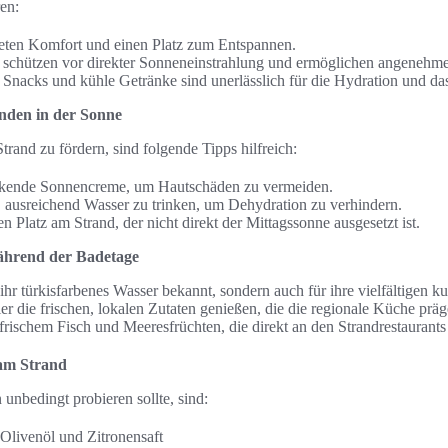
en:
ieten Komfort und einen Platz zum Entspannen.
 schützen vor direkter Sonneneinstrahlung und ermöglichen angenehme
Snacks und kühle Getränke sind unerlässlich für die Hydration und d
nden in der Sonne
and zu fördern, sind folgende Tipps hilfreich:
rkende Sonnencreme, um Hautschäden zu vermeiden.
, ausreichend Wasser zu trinken, um Dehydration zu verhindern.
n Platz am Strand, der nicht direkt der Mittagssonne ausgesetzt ist.
ährend der Badetage
r ihr türkisfarbenes Wasser bekannt, sondern auch für ihre vielfältigen k
r die frischen, lokalen Zutaten genießen, die die regionale Küche präg
frischem Fisch und Meeresfrüchten, die direkt an den Strandrestaurants
 am Strand
unbedingt probieren sollte, sind:
 Olivenöl und Zitronensaft