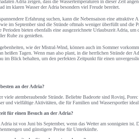
adaten Adria zeigen, dass die Wassertemperaturen in dieser Zeit ange
ad im klaren Wasser der Adria besonders viel Freude bereitet.
spannendere Erfahrung suchen, kann die Nebensaison eine attraktive Alt
ie im September sind die Strände oftmals weniger überfüllt und die Pr
se Perioden bieten ebenfalls eine ausgezeichnete Urlaubszeit Adria, um
ller Ruhe zu genießen.
egebenheiten, wie der Mistral-Wind, können auch im Sommer vorkomm
n heißen Tagen. Wenn man also plant, in die herrlichen Strände der Adr
u im Blick behalten, um den perfekten Zeitpunkt für einen unvergessli
 besten an der Adria?
er viele atemberaubende Strände. Beliebte Badeorte sind Rovinj, Pore
er und vielfältige Aktivitäten, die für Familien und Wassersportler ideal
zeit für einen Besuch an der Adria?
e Adria ist von Juni bis September, wenn das Wetter am sonnigsten ist. 
henmengen und günstigere Preise für Unterkünfte.