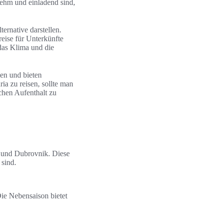
nehm und einladend sind,
ernative darstellen.
eise für Unterkünfte
 das Klima und die
en und bieten
ia zu reisen, sollte man
chen Aufenthalt zu
c und Dubrovnik. Diese
 sind.
Die Nebensaison bietet