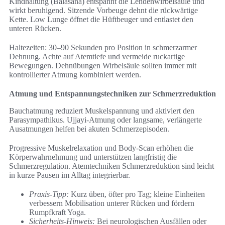
Kindhaltung (Balasana) entspannt die Lendenwirbelsäule und
wirkt beruhigend. Sitzende Vorbeuge dehnt die rückwärtige
Kette. Low Lunge öffnet die Hüftbeuger und entlastet den
unteren Rücken.
Haltezeiten: 30–90 Sekunden pro Position in schmerzarmer
Dehnung. Achte auf Atemtiefe und vermeide ruckartige
Bewegungen. Dehnübungen Wirbelsäule sollten immer mit
kontrollierter Atmung kombiniert werden.
Atmung und Entspannungstechniken zur Schmerzreduktion
Bauchatmung reduziert Muskelspannung und aktiviert den
Parasympathikus. Ujjayi-Atmung oder langsame, verlängerte
Ausatmungen helfen bei akuten Schmerzepisoden.
Progressive Muskelrelaxation und Body-Scan erhöhen die
Körperwahrnehmung und unterstützen langfristig die
Schmerzregulation. Atemtechniken Schmerzreduktion sind leicht
in kurze Pausen im Alltag integrierbar.
Praxis-Tipp:
Kurz üben, öfter pro Tag; kleine Einheiten
verbessern Mobilisation unterer Rücken und fördern
Rumpfkraft Yoga.
Sicherheits-Hinweis:
Bei neurologischen Ausfällen oder