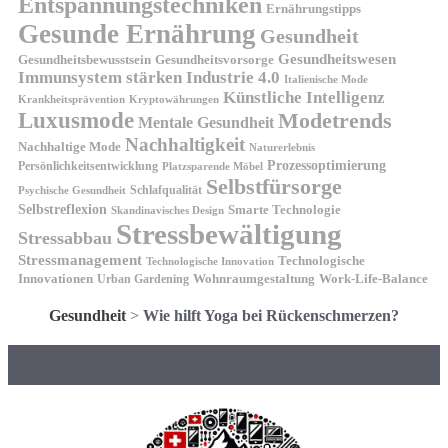
Entspannungstechniken
Ernährungstipps
Gesunde Ernährung
Gesundheit
Gesundheitswesen
Gesundheitsvorsorge
Gesundheitsbewusstsein
Immunsystem stärken
Industrie 4.0
Italienische Mode
Künstliche Intelligenz
Kryptowährungen
Krankheitsprävention
Luxusmode
Modetrends
Mentale Gesundheit
Nachhaltigkeit
Nachhaltige Mode
Naturerlebnis
Prozessoptimierung
Persönlichkeitsentwicklung
Platzsparende Möbel
Selbstfürsorge
Schlafqualität
Psychische Gesundheit
Selbstreflexion
Smarte Technologie
Skandinavisches Design
Stressbewältigung
Stressabbau
Stressmanagement
Technologische
Technologische Innovation
Innovationen
Wohnraumgestaltung
Urban Gardening
Work-Life-Balance
Gesundheit
>
Wie hilft Yoga bei Rückenschmerzen?