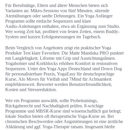
Für Berufstätige, Eltern und ältere Menschen bieten sich
Varianten an: Mikro‑Sessions von fünf Minuten, sitzende
Atemübungen oder sanfte Dehnungen. Ein Yoga Anfänger
Programm sollte einfache Sequenzen und klare
Audio‑Anleitungen enthalten, etwa als Ergänzung zum Studio.
Wer wenig Zeit hat, profitiert von festen Zeiten, einem Buddy-
System und kurzen Erfolgsmessungen im Tagebuch.
Beim Vergleich von Angeboten zeigt ein praktischer Yoga
Produkte Test klare Favoriten: Die Matte Manduka PRO punktet
mit Langlebigkeit, Liforme mit Grip und Ausrichtungslinien.
Yogabolster und Korkblocks erhöhen Komfort in restorativen
Sequenzen. Unter den Yoga Apps Deutschland sind Down Dog
für personalisierbare Praxis, YogaEasy für deutschsprachige
Kurse, Alo Moves für Vielfalt und 7Mind für Achtsamkeit
empfehlenswert. Bewertet werden Benutzerfreundlichkeit,
Kosten und Stressreduktion.
Wer ein Programm auswählt, sollte Probetrainings,
Rückgaberecht und Nachhaltigkeit prüfen. 8‑wöchige
Programme und MBSR‑Kurse sind wissenschaftlich gut belegt;
lokale Studios bieten oft therapeutische Yoga‑Kurse an. Bei
chronischen Beschwerden oder Angststörungen ist eine ärztliche
Abklärung und ggf. Yoga‑Therapie ratsam. Insgesamt bleibt