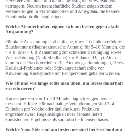
Herzratenvariabilität und kann langfristig die Stressreaktivität
verringern. Neurowissenschaftliche Studien zeigen zudem
Veränderungen in Präfrontalcortex und Amygdala, die bessere
Emotionskontrolle begünstigen.
Welche Atemtechniken eignen sich am besten gegen akute
Anspannung?
Für akute Anspannung sind einfache, kurze Techniken effektiv:
Bauchatmung (diaphragmatische Atmung) für 5–10 Minuten, die
4-4-8- oder 4-6-8-Zählatmung zur schnellen Beruhigung sowie
Wechselatmung (Nadi Shodhana) zur Balance. Ujjayi-Atem
kann in der Praxis vertiefen. Bei Atemwegserkrankungen, Herz-
Kreislauf-Problemen oder Schwangerschaft sollte vor
Anwendung Rücksprache mit Fachpersonen gehalten werden.
Wie oft und wie lange sollte man üben, um Stress dauerhaft
zu reduzieren?
Kurzsequenzen von 15–30 Minuten täglich zeigen bereits
messbare Effekte. Für nachhaltige Veränderungen sind 2–4
Einheiten pro Woche oder tägliche kurze Praktiken
empfehlenswert. Regelmäßigkeit über Monate liefert
konsistentere Ergebnisse als sporadische Intensivphasen.
Welche Yoga-Stile sind am besten geeignet bei Erschöpfung