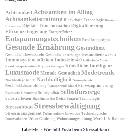
Achtsamkeit im Alltag
Achtsamkeit
Achtsamkeitstraining
Blockchain-Technologie
Burnout-
Digitalisierung
Digitale Transformation
Prävention
Effizienzsteigerung
Energieeffizienz
Entspannungstechniken
Ernährungstipps
Gesunde Ernährung
Gesundheit
Gesundheitswesen
Gesundheitsvorsorge
Gesundheitsbewusstsein
Immunsystem stärken
Industrie 4.0
Italienische Mode
Künstliche Intelligenz
Kryptowährungen
Krankheitsprävention
Luxusmode
Modetrends
Mentale Gesundheit
Nachhaltigkeit
Nachhaltige Mode
Naturerlebnis
Prozessoptimierung
Persönlichkeitsentwicklung
Platzsparende Möbel
Selbstfürsorge
Schlafqualität
Psychische Gesundheit
Selbstreflexion
Smarte Technologie
Skandinavisches Design
Stressbewältigung
Stressabbau
Stressmanagement
Technologische
Technologische Innovation
Innovationen
Wohnraumgestaltung
Urban Gardening
Work-Life-Balance
Lifestyle
>
Wie hilft Yoga beim Stressabbau?