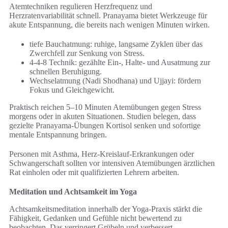
Atemtechniken regulieren Herzfrequenz und
Herzratenvariabilität schnell. Pranayama bietet Werkzeuge für
akute Entspannung, die bereits nach wenigen Minuten wirken.
tiefe Bauchatmung: ruhige, langsame Zyklen über das
Zwerchfell zur Senkung von Stress.
4-4-8 Technik: gezählte Ein-, Halte- und Ausatmung zur
schnellen Beruhigung.
Wechselatmung (Nadi Shodhana) und Ujjayi: fördern
Fokus und Gleichgewicht.
Praktisch reichen 5–10 Minuten Atemübungen gegen Stress
morgens oder in akuten Situationen. Studien belegen, dass
gezielte Pranayama-Übungen Kortisol senken und sofortige
mentale Entspannung bringen.
Personen mit Asthma, Herz-Kreislauf-Erkrankungen oder
Schwangerschaft sollten vor intensiven Atemübungen ärztlichen
Rat einholen oder mit qualifizierten Lehrern arbeiten.
Meditation und Achtsamkeit im Yoga
Achtsamkeitsmeditation innerhalb der Yoga-Praxis stärkt die
Fähigkeit, Gedanken und Gefühle nicht bewertend zu
beobachten. Das verringert Grübeln und verbessert