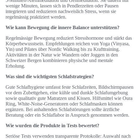
5‑Minuten‑Atemmeditation und Gehmeditation. Sie dauern nur
wenige Minuten, lassen sich in Pendlerzeiten oder Pausen
integrieren und reduzieren nachweislich Stress, wenn sie
regelmässig praktiziert werden.
Wie kann Bewegung die innere Balance unterstützen?
Regelmässige Bewegung reduziert Stresshormone und stärkt das
Körperbewusstsein. Empfehlungen reichen von Yoga (Vinyasa,
Yin) und Pilates über Nordic Walking bis zu Krafttraining.
Aktivitäten in der Natur wie Wandern oder Joggen in den
Schweizer Bergen kombinieren physische und mentale
Erholung.
Was sind die wichtigsten Schlafstrategien?
Gute Schlafhygiene umfasst feste Schlafzeiten, Bildschirmpausen
vor dem Zubettgehen, eine kühle und dunkle Schlafumgebung
sowie qualitativ gute Matratzen und Kissen. Hilfsmittel wie Oura
Ring, White‑Noise‑Generatoren oder Schlafmasken können
ergänzen. Bei anhaltenden Schlafstörungen sollte ärztliche
Beratung oder ein Schlaflabor in Anspruch genommen werden.
Wie wurden die Produkte in Tests bewertet?
Seriöse Tests verwenden transparente Protokolle: Auswahl nach