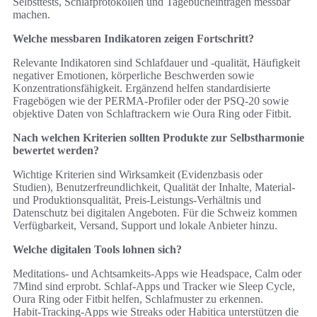
Selbsttests, Schlafprotokollen und Tagebucheinträgen messbar
machen.
Welche messbaren Indikatoren zeigen Fortschritt?
Relevante Indikatoren sind Schlafdauer und -qualität, Häufigkeit
negativer Emotionen, körperliche Beschwerden sowie
Konzentrationsfähigkeit. Ergänzend helfen standardisierte
Fragebögen wie der PERMA‑Profiler oder der PSQ‑20 sowie
objektive Daten von Schlaftrackern wie Oura Ring oder Fitbit.
Nach welchen Kriterien sollten Produkte zur Selbstharmonie
bewertet werden?
Wichtige Kriterien sind Wirksamkeit (Evidenzbasis oder
Studien), Benutzerfreundlichkeit, Qualität der Inhalte, Material-
und Produktionsqualität, Preis‑Leistungs‑Verhältnis und
Datenschutz bei digitalen Angeboten. Für die Schweiz kommen
Verfügbarkeit, Versand, Support und lokale Anbieter hinzu.
Welche digitalen Tools lohnen sich?
Meditations‑ und Achtsamkeits‑Apps wie Headspace, Calm oder
7Mind sind erprobt. Schlaf‑Apps und Tracker wie Sleep Cycle,
Oura Ring oder Fitbit helfen, Schlafmuster zu erkennen.
Habit‑Tracking‑Apps wie Streaks oder Habitica unterstützen die