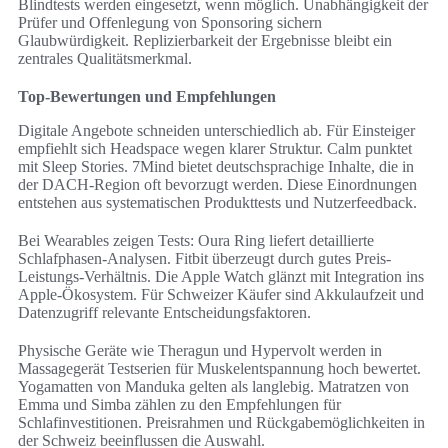
Blindtests werden eingesetzt, wenn möglich. Unabhängigkeit der
Prüfer und Offenlegung von Sponsoring sichern
Glaubwürdigkeit. Replizierbarkeit der Ergebnisse bleibt ein
zentrales Qualitätsmerkmal.
Top-Bewertungen und Empfehlungen
Digitale Angebote schneiden unterschiedlich ab. Für Einsteiger
empfiehlt sich Headspace wegen klarer Struktur. Calm punktet
mit Sleep Stories. 7Mind bietet deutschsprachige Inhalte, die in
der DACH-Region oft bevorzugt werden. Diese Einordnungen
entstehen aus systematischen Produkttests und Nutzerfeedback.
Bei Wearables zeigen Tests: Oura Ring liefert detaillierte
Schlafphasen-Analysen. Fitbit überzeugt durch gutes Preis-
Leistungs-Verhältnis. Die Apple Watch glänzt mit Integration ins
Apple-Ökosystem. Für Schweizer Käufer sind Akkulaufzeit und
Datenzugriff relevante Entscheidungsfaktoren.
Physische Geräte wie Theragun und Hypervolt werden in
Massagegerät Testserien für Muskelentspannung hoch bewertet.
Yogamatten von Manduka gelten als langlebig. Matratzen von
Emma und Simba zählen zu den Empfehlungen für
Schlafinvestitionen. Preisrahmen und Rückgabemöglichkeiten in
der Schweiz beeinflussen die Auswahl.