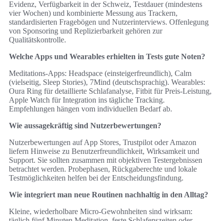
Evidenz, Verfügbarkeit in der Schweiz, Testdauer (mindestens
vier Wochen) und kombinierte Messung aus Trackern,
standardisierten Fragebögen und Nutzerinterviews. Offenlegung
von Sponsoring und Replizierbarkeit gehören zur
Qualitätskontrolle.
Welche Apps und Wearables erhielten in Tests gute Noten?
Meditations‑Apps: Headspace (einsteigerfreundlich), Calm
(vielseitig, Sleep Stories), 7Mind (deutschsprachig). Wearables:
Oura Ring für detaillierte Schlafanalyse, Fitbit für Preis‑Leistung,
Apple Watch für Integration ins tägliche Tracking.
Empfehlungen hängen vom individuellen Bedarf ab.
Wie aussagekräftig sind Nutzerbewertungen?
Nutzerbewertungen auf App Stores, Trustpilot oder Amazon
liefern Hinweise zu Benutzerfreundlichkeit, Wirksamkeit und
Support. Sie sollten zusammen mit objektiven Testergebnissen
betrachtet werden. Probephasen, Rückgaberechte und lokale
Testmöglichkeiten helfen bei der Entscheidungsfindung.
Wie integriert man neue Routinen nachhaltig in den Alltag?
Kleine, wiederholbare Micro‑Gewohnheiten sind wirksam:
täglich fünf Minuten Meditation, feste Schlafenszeiten oder