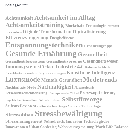
Schlagwörter
Achtsamkeit im Alltag
Achtsamkeit
Achtsamkeitstraining
Blockchain-Technologie
Burnout-
Digitalisierung
Digitale Transformation
Prävention
Effizienzsteigerung
Energieeffizienz
Entspannungstechniken
Ernährungstipps
Gesunde Ernährung
Gesundheit
Gesundheitswesen
Gesundheitsvorsorge
Gesundheitsbewusstsein
Immunsystem stärken
Industrie 4.0
Italienische Mode
Künstliche Intelligenz
Kryptowährungen
Krankheitsprävention
Luxusmode
Modetrends
Mentale Gesundheit
Nachhaltigkeit
Nachhaltige Mode
Naturerlebnis
Prozessoptimierung
Persönlichkeitsentwicklung
Platzsparende Möbel
Selbstfürsorge
Schlafqualität
Psychische Gesundheit
Selbstreflexion
Smarte Technologie
Skandinavisches Design
Stressbewältigung
Stressabbau
Stressmanagement
Technologische
Technologische Innovation
Innovationen
Wohnraumgestaltung
Urban Gardening
Work-Life-Balance