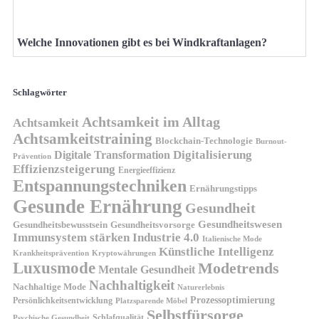
Welche Innovationen gibt es bei Windkraftanlagen?
Schlagwörter
Achtsamkeit im Alltag
Achtsamkeit
Achtsamkeitstraining
Blockchain-Technologie
Burnout-
Digitalisierung
Digitale Transformation
Prävention
Effizienzsteigerung
Energieeffizienz
Entspannungstechniken
Ernährungstipps
Gesunde Ernährung
Gesundheit
Gesundheitswesen
Gesundheitsvorsorge
Gesundheitsbewusstsein
Immunsystem stärken
Industrie 4.0
Italienische Mode
Künstliche Intelligenz
Kryptowährungen
Krankheitsprävention
Luxusmode
Modetrends
Mentale Gesundheit
Nachhaltigkeit
Nachhaltige Mode
Naturerlebnis
Prozessoptimierung
Persönlichkeitsentwicklung
Platzsparende Möbel
Selbstfürsorge
Schlafqualität
Psychische Gesundheit