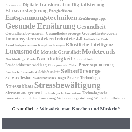
Digitalisierung
Digitale Transformation
Prävention
Effizienzsteigerung
Energieeffizienz
Entspannungstechniken
Ernährungstipps
Gesunde Ernährung
Gesundheit
Gesundheitswesen
Gesundheitsvorsorge
Gesundheitsbewusstsein
Immunsystem stärken
Industrie 4.0
Italienische Mode
Künstliche Intelligenz
Kryptowährungen
Krankheitsprävention
Luxusmode
Modetrends
Mentale Gesundheit
Nachhaltigkeit
Nachhaltige Mode
Naturerlebnis
Prozessoptimierung
Persönlichkeitsentwicklung
Platzsparende Möbel
Selbstfürsorge
Schlafqualität
Psychische Gesundheit
Selbstreflexion
Smarte Technologie
Skandinavisches Design
Stressbewältigung
Stressabbau
Stressmanagement
Technologische
Technologische Innovation
Innovationen
Wohnraumgestaltung
Urban Gardening
Work-Life-Balance
Gesundheit
>
Wie stärkt man Knochen und Muskeln?