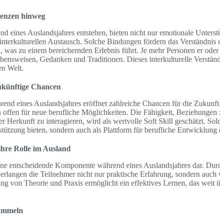
renzen hinweg
nd eines Auslandsjahres entstehen, bieten nicht nur emotionale Unterst
 interkulturellen Austausch. Solche Bindungen fördern das Verständnis
, was zu einem bereichernden Erlebnis führt. Je mehr Personen er oder s
ensweisen, Gedanken und Traditionen. Dieses interkulturelle Verständn
en Welt.
ukünftige Chancen
nd eines Auslandsjahres eröffnet zahlreiche Chancen für die Zukunft.
 offen für neue berufliche Möglichkeiten. Die Fähigkeit, Beziehungen 
r Herkunft zu interagieren, wird als wertvolle Soft Skill geschätzt. S
stützung bieten, sondern auch als Plattform für berufliche Entwicklung 
hre Rolle im Ausland
eine entscheidende Komponente während eines Auslandsjahres dar. Durc
 erlangen die Teilnehmer nicht nur praktische Erfahrung, sondern auch 
ng von Theorie und Praxis ermöglicht ein effektives Lernen, das weit üb
sammeln