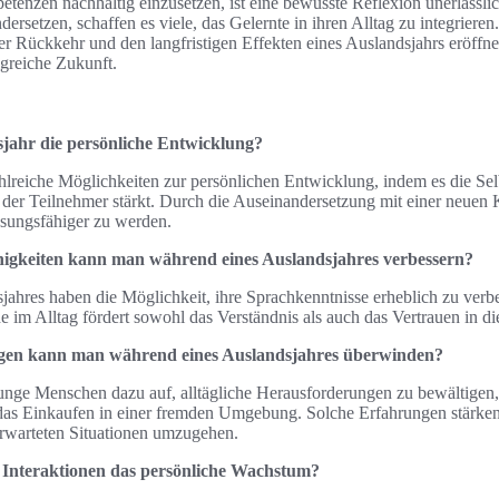
nzen nachhaltig einzusetzen, ist eine bewusste Reflexion unerlässlich
dersetzen, schaffen es viele, das Gelernte in ihren Alltag zu integrieren
r Rückkehr und den langfristigen Effekten eines Auslandsjahrs eröff
lgreiche Zukunft.
sjahr die persönliche Entwicklung?
ahlreiche Möglichkeiten zur persönlichen Entwicklung, indem es die Sel
 der Teilnehmer stärkt. Durch die Auseinandersetzung mit einer neuen K
ssungsfähiger zu werden.
higkeiten kann man während eines Auslandsjahres verbessern?
jahres haben die Möglichkeit, ihre Sprachkenntnisse erheblich zu verbe
e im Alltag fördert sowohl das Verständnis als auch das Vertrauen in 
gen kann man während eines Auslandsjahres überwinden?
junge Menschen dazu auf, alltägliche Herausforderungen zu bewältigen,
 das Einkaufen in einer fremden Umgebung. Solche Erfahrungen stärken
erwarteten Situationen umzugehen.
e Interaktionen das persönliche Wachstum?