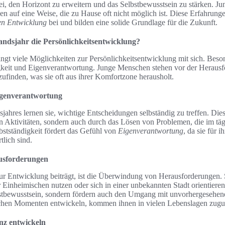
bei, den Horizont zu erweitern und das Selbstbewusstsein zu stärken. 
n auf eine Weise, die zu Hause oft nicht möglich ist. Diese Erfahrunge
en Entwicklung
bei und bilden eine solide Grundlage für die Zukunft.
landsjahr die Persönlichkeitsentwicklung?
ngt viele Möglichkeiten zur Persönlichkeitsentwicklung mit sich. Besond
gkeit und Eigenverantwortung. Junge Menschen stehen vor der Herausfo
finden, was sie oft aus ihrer Komfortzone herausholt.
Eigenverantwortung
ahres lernen sie, wichtige Entscheidungen selbständig zu treffen. Dies
en Aktivitäten, sondern auch durch das Lösen von Problemen, die im tä
stständigkeit fördert das Gefühl von
Eigenverantwortung
, da sie für 
lich sind.
usforderungen
zur Entwicklung beiträgt, ist die Überwindung von Herausforderungen. S
 Einheimischen nutzen oder sich in einer unbekannten Stadt orientieren
bstbewusstsein, sondern fördern auch den Umgang mit unvorhergesehen
olchen Momenten entwickeln, kommen ihnen in vielen Lebenslagen zugu
nz entwickeln