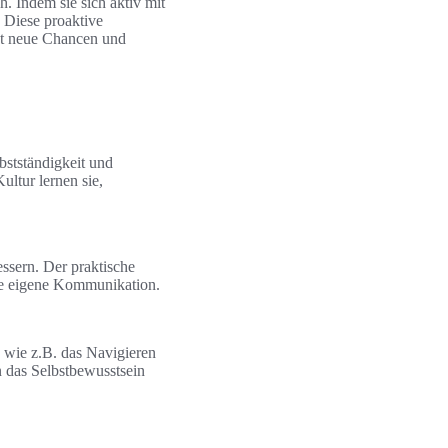
. Indem sie sich aktiv mit
. Diese proaktive
net neue Chancen und
bstständigkeit und
ultur lernen sie,
ssern. Der praktische
die eigene Kommunikation.
 wie z.B. das Navigieren
 das Selbstbewusstsein