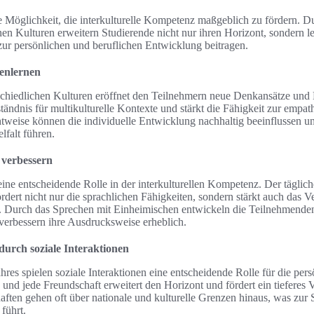
ie Möglichkeit, die interkulturelle Kompetenz maßgeblich zu fördern. 
n Kulturen erweitern Studierende nicht nur ihren Horizont, sondern l
zur persönlichen und beruflichen Entwicklung beitragen.
enlernen
chiedlichen Kulturen eröffnet den Teilnehmern neue Denkansätze und
ständnis für multikulturelle Kontexte und stärkt die Fähigkeit zur emp
tweise können die individuelle Entwicklung nachhaltig beeinflussen un
lfalt führen.
 verbessern
ine entscheidende Rolle in der interkulturellen Kompetenz. Der täglich
dert nicht nur die sprachlichen Fähigkeiten, sondern stärkt auch das Ve
 Durch das Sprechen mit Einheimischen entwickeln die Teilnehmenden 
verbessern ihre Ausdrucksweise erheblich.
urch soziale Interaktionen
res spielen soziale Interaktionen eine entscheidende Rolle für die per
nd jede Freundschaft erweitert den Horizont und fördert ein tieferes Ve
aften gehen oft über nationale und kulturelle Grenzen hinaus, was zur 
führt.