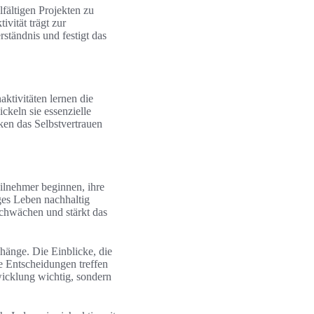
fältigen Projekten zu
ität trägt zur
ständnis und festigt das
ktivitäten lernen die
ckeln sie essenzielle
rken das Selbstvertrauen
eilnehmer beginnen, ihre
ges Leben nachhaltig
Schwächen und stärkt das
hänge. Die Einblicke, die
e Entscheidungen treffen
wicklung wichtig, sondern