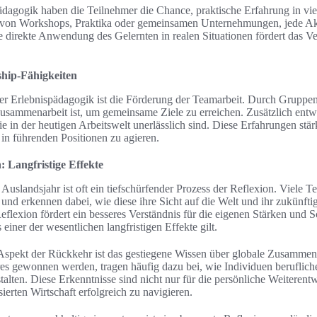
agogik haben die Teilnehmer die Chance, praktische Erfahrung in viel
n Workshops, Praktika oder gemeinsamen Unternehmungen, jede Aktiv
 direkte Anwendung des Gelernten in realen Situationen fördert das Ver
hip-Fähigkeiten
er Erlebnispädagogik ist die Förderung der Teamarbeit. Durch Gruppena
usammenarbeit ist, um gemeinsame Ziele zu erreichen. Zusätzlich entwi
e in der heutigen Arbeitswelt unerlässlich sind. Diese Erfahrungen stä
 in führenden Positionen zu agieren.
 Langfristige Effekte
uslandsjahr ist oft ein tiefschürfender Prozess der Reflexion. Viele T
und erkennen dabei, wie diese ihre Sicht auf die Welt und ihr zukünfti
Reflexion fördert ein besseres Verständnis für die eigenen Stärken und 
einer der wesentlichen langfristigen Effekte gilt.
Aspekt der Rückkehr ist das gestiegene Wissen über globale Zusammen
s gewonnen werden, tragen häufig dazu bei, wie Individuen beruflich
talten. Diese Erkenntnisse sind nicht nur für die persönliche Weiterent
sierten Wirtschaft erfolgreich zu navigieren.