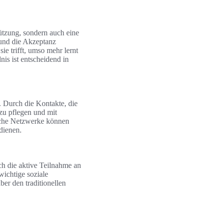
ützung, sondern auch eine
 und die Akzeptanz
ie trifft, umso mehr lernt
is ist entscheidend in
 Durch die Kontakte, die
zu pflegen und mit
olche Netzwerke können
dienen.
h die aktive Teilnahme an
wichtige soziale
er den traditionellen