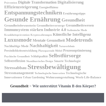
Digitalisierung
Digitale Transformation
Prävention
Effizienzsteigerung
Energieeffizienz
Entspannungstechniken
Ernährungstipps
Gesunde Ernährung
Gesundheit
Gesundheitswesen
Gesundheitsvorsorge
Gesundheitsbewusstsein
Immunsystem stärken
Industrie 4.0
Italienische Mode
Künstliche Intelligenz
Kryptowährungen
Krankheitsprävention
Luxusmode
Modetrends
Mentale Gesundheit
Nachhaltigkeit
Nachhaltige Mode
Naturerlebnis
Prozessoptimierung
Persönlichkeitsentwicklung
Platzsparende Möbel
Selbstfürsorge
Schlafqualität
Psychische Gesundheit
Selbstreflexion
Smarte Technologie
Skandinavisches Design
Stressbewältigung
Stressabbau
Stressmanagement
Technologische
Technologische Innovation
Innovationen
Wohnraumgestaltung
Urban Gardening
Work-Life-Balance
Gesundheit
>
Wie unterstützt Vitamin B den Körper?