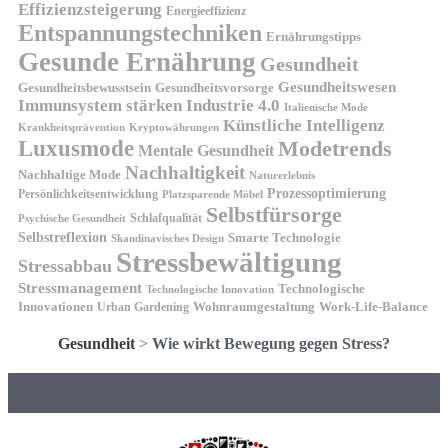
Effizienzsteigerung
Energieeffizienz
Entspannungstechniken
Ernährungstipps
Gesunde Ernährung
Gesundheit
Gesundheitswesen
Gesundheitsvorsorge
Gesundheitsbewusstsein
Immunsystem stärken
Industrie 4.0
Italienische Mode
Künstliche Intelligenz
Kryptowährungen
Krankheitsprävention
Luxusmode
Modetrends
Mentale Gesundheit
Nachhaltigkeit
Nachhaltige Mode
Naturerlebnis
Prozessoptimierung
Persönlichkeitsentwicklung
Platzsparende Möbel
Selbstfürsorge
Schlafqualität
Psychische Gesundheit
Selbstreflexion
Smarte Technologie
Skandinavisches Design
Stressbewältigung
Stressabbau
Stressmanagement
Technologische
Technologische Innovation
Innovationen
Wohnraumgestaltung
Urban Gardening
Work-Life-Balance
Gesundheit
>
Wie wirkt Bewegung gegen Stress?