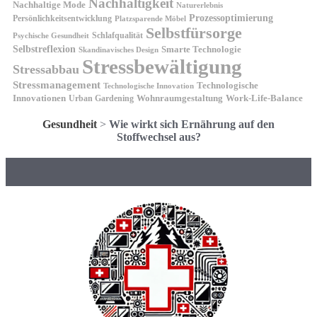
Nachhaltigkeit
Nachhaltige Mode
Naturerlebnis
Prozessoptimierung
Persönlichkeitsentwicklung
Platzsparende Möbel
Selbstfürsorge
Schlafqualität
Psychische Gesundheit
Selbstreflexion
Smarte Technologie
Skandinavisches Design
Stressbewältigung
Stressabbau
Stressmanagement
Technologische
Technologische Innovation
Innovationen
Wohnraumgestaltung
Urban Gardening
Work-Life-Balance
Gesundheit
>
Wie wirkt sich Ernährung auf den
Stoffwechsel aus?