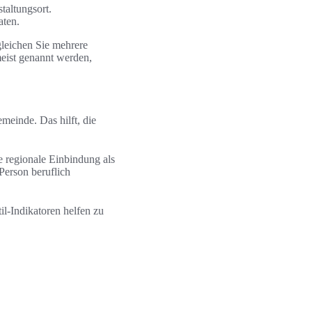
altungsort.
aten.
leichen Sie mehrere
meist genannt werden,
einde. Das hilft, die
e regionale Einbindung als
erson beruflich
il-Indikatoren helfen zu