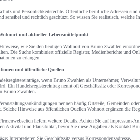
chutz und Persönlichkeitsrechte. Öffentliche berufliche Adressen sind m
 sensibel und rechtlich geschützt. So wissen Sie realistisch, welche I
ohnort und aktueller Lebensmittelpunkt
he Hinweise, wie Sie den heutigen Wohnort von Bruno Zwahlen einordne
lten. Die Suche kombiniert offizielle Register, Medienberichte und Onli
mationen zu erlangen.
tionen und öffentliche Quellen
ndelsregistereinträge, wenn Bruno Zwahlen als Unternehmer, Verwaltun
rd. Ein Handelsregistereintrag nennt oft Geschäftssitz oder Korrespond
en Bruno Zwahlen.
Veranstaltungsankündigungen nennen häufig Ortsteile, Gemeinden oder 
st. Solche Hinweise aus öffentlichen Quellen Wohnort ergänzen die Reg
Firmenwebseiten liefern weitere Details. Achten Sie auf Impressum-A
ten Aktivität und Plausibilität, bevor Sie diese Angaben als Kontakt B
räge: Interpretieren Sie Geschäftssitz versus Korrespondenzadresse.