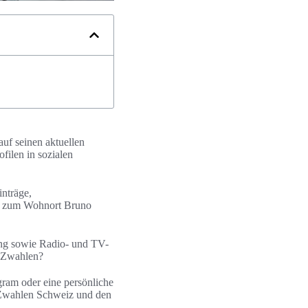
auf seinen aktuellen
filen in sozialen
inträge,
se zum Wohnort Bruno
tung sowie Radio- und TV-
o Zwahlen?
gram oder eine persönliche
o Zwahlen Schweiz und den