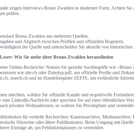
näle zeigen Interviews Bruno Zwahlen in moderner Form. Achten Sie
en prüfen.
benslauf Bruno Zwahlen aus mehreren Quellen.
gaben und Abgleich zwischen Profilen und offiziellen Registern.
ürdigkeit der Quelle und unterscheiden Sie aktuelle von historische
r Leser: Wie Sie mehr über Bruno Zwahlen herausfinden
ierter Online-Recherche: Nutzen Sie gezielte Suchbegriffe wie «Brun
toren wie site:ch oder Dateityp:pdf, um offizielle Profile und Dokum
al.ch, search.ch und im Handelsregister ZEFIX, um verlässliche Infor
en möchten, wählen Sie offizielle Kanäle und respektvolle Formulieru
 eine LinkedIn-Nachricht oder sprechen Sie auf einer öffentlichen Vera
ach privaten Wohnadressen; so wahren Sie Privatsphäre und vermeiden
bliotheken für vertiefte Recherchen: Kantonsarchive, Medienarchive,
historische Hinweise oder ältere Publikationen. Beim Umgang mit Quel
ehrere Einträge ab, um Fehlinformationen zu vermeiden.