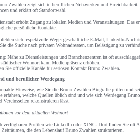
no Zwahlen zeigt sich in beruflichen Netzwerken und Erreichbarkeit
ncen und erklärt oft Standortwahl.
enstadt erhöht Zugang zu lokalen Medien und Veranstaltungen. Das erle
gliche persönliche Kontakte.
ehlen sich respektvolle Wege: geschäftliche E-Mail, LinkedIn-Nachric
 Sie die Suche nach privaten Wohnadressen, um Belästigung zu verhind
ng: Nähe zu Dienstleistungen und Branchenzentren ist oft ausschlagge
städtischer Wohnort kann Medienpräsenz erhöhen.
n Sie offizielle Kanäle für seriösen Kontakt Bruno Zwahlen.
und und beruflicher Werdegang
kompakte Hinweise, wie Sie die Bruno Zwahlen Biografie prüfen und se
ie erfahren, welche Quellen üblich sind und wie sich Werdegang Bruno
d Vereinsseiten rekonstruieren lässt.
ationen vor dem aktuellen Wohnort
ch verfügbaren Profilen wie LinkedIn oder XING. Dort finden Sie oft 
 Zeiträumen, die den Lebenslauf Bruno Zwahlen strukturieren.