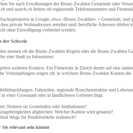
hen Sie nach Erwähnungen der Bruno Zwahlen Gemeinde oder Veranst
l.ch und search.ch liefern oft ergänzende Telefonnummern und Firmend
 Suchoperatoren in Google, etwa «Bruno Zwahlen» + Gemeinde, und g
 dass private Wohnadressen sensibel sind; berufliche Adressen dürfen 
icht ohne Einwilligung verbreitet werden.
n der Schweiz
ien nennen oft die Bruno Zwahlen Region oder die Bruno Zwahlen Gem
er eine Stadt zu fokussieren.
eben weiteren Kontext. Ein Firmensitz in Zürich deutet auf eine ander
he Verknüpfungen zeigen oft, in welchem Bruno Zwahlen Kanton die P
bilitätsprüfungen: Fahrzeiten, regionale Branchenstruktur und Lebensst
 in einer Grossstadt oder in ländlicheren Gebieten liegt.
en: Nennen sie Gemeinden oder Institutionen?
szugehörigkeiten abgleichen: Welcher Kanton wird genannt?
 Sind Wege für Pendelverkehr realistisch?
Sie relevant sein könnte