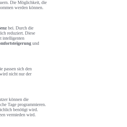
uern. Die Möglichkeit, die
genommen werden können.
ienz
bei. Durch die
ich reduziert. Diese
 intelligenten
mfortsteigerung
und
e passen sich den
ird nicht nur der
utzer können die
dliche Tage programmieren.
ächlich benötigt wird.
izen vermieden wird.