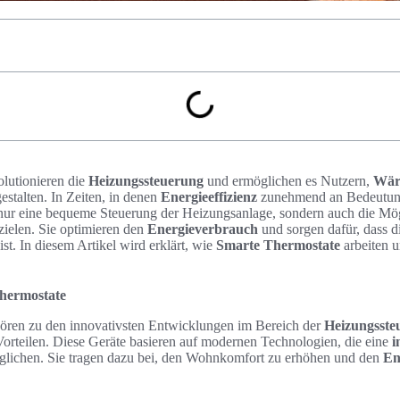
lutionieren die
Heizungssteuerung
und ermöglichen es Nutzern,
Wä
stalten. In Zeiten, in denen
Energieeffizienz
zunehmend an Bedeutung 
t nur eine bequeme Steuerung der Heizungsanlage, sondern auch die Mög
ielen. Sie optimieren den
Energieverbrauch
und sorgen dafür, dass 
st. In diesem Artikel wird erklärt, wie
Smarte Thermostate
arbeiten u
hermostate
ören zu den innovativsten Entwicklungen im Bereich der
Heizungsste
Vorteilen. Diese Geräte basieren auf modernen Technologien, die eine
i
lichen. Sie tragen dazu bei, den Wohnkomfort zu erhöhen und den
En