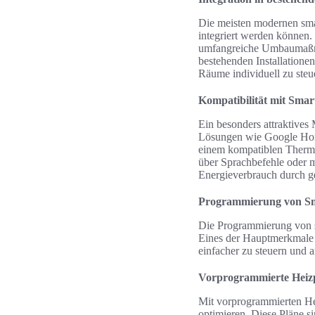
Die meisten modernen smar
integriert werden können.
umfangreiche Umbaumaßnah
bestehenden Installationen
Räume individuell zu steu
Kompatibilität mit Sma
Ein besonders attraktives
Lösungen wie Google Hom
einem kompatiblen Thermos
über Sprachbefehle oder m
Energieverbrauch durch ge
Programmierung von Sm
Die Programmierung von s
Eines der Hauptmerkmale
einfacher zu steuern und 
Vorprogrammierte Heiz
Mit vorprogrammierten He
optimieren. Diese Pläne si