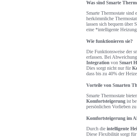
Was sind Smarte Therm
Smarte Thermostate sind e
herkömmliche Thermostate 
lassen sich bequem über Sm
eine *intelligente Heizung
Wie funktionieren sie?
Die Funktionsweise der sm
erfassen. Bei Abweichunge
Integration
von
Smart H
Dies sorgt nicht nur für
K
dass bis zu 40% der Heiz
Vorteile von Smarten T
Smarte Thermostate bieten 
Komfortsteigerung
ist b
persönlichen Vorlieben z
Komfortsteigerung im Al
Durch die
intelligente H
Diese Flexibilität sorgt