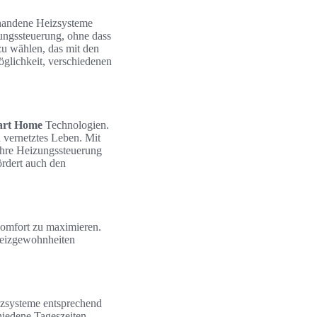
orhandene Heizsysteme
ungssteuerung, ohne dass
u wählen, das mit den
öglichkeit, verschiedenen
rt Home
Technologien.
vernetztes Leben. Mit
ihre Heizungssteuerung
ördert auch den
komfort zu maximieren.
 Heizgewohnheiten
zsysteme entsprechend
chiedene Tageszeiten