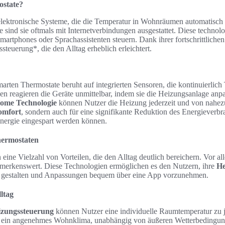
ostate?
lektronische Systeme, die die Temperatur in Wohnräumen automatisch 
sind sie oftmals mit Internetverbindungen ausgestattet. Diese technol
artphones oder Sprachassistenten steuern. Dank ihrer fortschrittlichen
ssteuerung*, die den Alltag erheblich erleichtert.
arten Thermostate beruht auf integrierten Sensoren, die kontinuierli
n reagieren die Geräte unmittelbar, indem sie die Heizungsanlage anp
ome Technologie
können Nutzer die Heizung jederzeit und von nahezu
omfort
, sondern auch für eine signifikante Reduktion des Energieverbr
energie eingespart werden können.
hermostaten
eine Vielzahl von Vorteilen, die den Alltag deutlich bereichern. Vor al
emerkenswert. Diese Technologien ermöglichen es den Nutzern, ihre
He
u gestalten und Anpassungen bequem über eine App vorzunehmen.
ltag
eizungssteuerung
können Nutzer eine individuelle Raumtemperatur zu je
 für ein angenehmes Wohnklima, unabhängig von äußeren Wetterbedingun