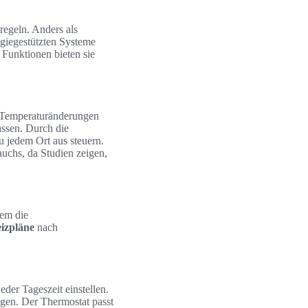
regeln. Anders als
ogiegestützten Systeme
 Funktionen bieten sie
ch Temperaturänderungen
assen. Durch die
 jedem Ort aus steuern.
auchs, da Studien zeigen,
lem die
izpläne
nach
der Tageszeit einstellen.
gen. Der Thermostat passt