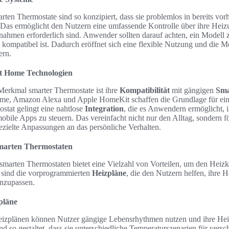
ten Thermostate sind so konzipiert, dass sie problemlos in bereits v
 Das ermöglicht den Nutzern eine umfassende Kontrolle über ihre Heiz
men erforderlich sind. Anwender sollten darauf achten, ein Modell z
 kompatibel ist. Dadurch eröffnet sich eine flexible Nutzung und die M
ern.
rt Home Technologien
 Merkmal smarter Thermostate ist ihre
Kompatibilität
mit gängigen
Sma
e, Amazon Alexa und Apple HomeKit schaffen die Grundlage für ein 
tat gelingt eine nahtlose
Integration
, die es Anwendern ermöglicht, 
obile Apps zu steuern. Das vereinfacht nicht nur den Alltag, sondern f
zielte Anpassungen an das persönliche Verhalten.
arten Thermostaten
marten Thermostaten bietet eine Vielzahl von Vorteilen, um den Heiz
 sind die vorprogrammierten
Heizpläne
, die den Nutzern helfen, ihre
anzupassen.
pläne
izplänen können Nutzer gängige Lebensrhythmen nutzen und ihre Hei
nd so gestaltet, dass sie unterschiedliche Temperaturszenarien für vers