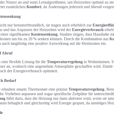
 der Nutzer an und nutzt Lernalgorithmen, um Heizzeiten optimal zu ste
etet zusätzlichen
Komfort
, da Änderungen jederzeit und überall vor
ostensenkung
icht nur benutzerfreundlich, sie tragen auch erheblich zur
Energieeffiz
ns und das Anpassen der Heizzeiten wird der
Energieverbrauch
erhebl
einer signifikanten
Kostensenkung
. Studien zeigen, dass Haushalte mit
ekosten um bis zu 20 % senken können. Durch die Kombination aus
Ko
ch auch langfristig eine positive Auswirkung auf die Heizkosten ein.
f Abruf
 eine flexible Lösung für die
Temperaturregelung
in Wohnräumen. Si
r an, wodurch eine angenehme Atmosphäre geschaffen wird. Damit w
uch der Energieverbrauch optimiert.
ch Bedarf
 erlauben smarte Thermostate eine präzise
Temperaturregelung
. Ben
che Vorlieben anpassen und sogar spezifische Zeitpläne für unterschie
rung
führt dazu, dass die Heizung nur dann aktiviere wird, wenn sie tats
um behaglich und gleichzeitig wird Energie gespart, da unnötiges He
le