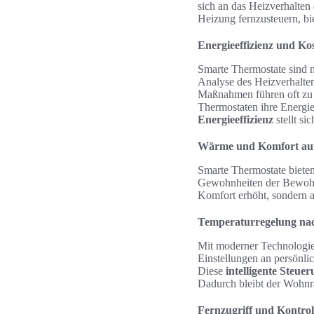
sich an das Heizverhalten
Heizung fernzusteuern, bi
Energieeffizienz und K
Smarte Thermostate sind n
Analyse des Heizverhalte
Maßnahmen führen oft zu 
Thermostaten ihre Energi
Energieeffizienz
stellt si
Wärme und Komfort au
Smarte Thermostate bieten
Gewohnheiten der Bewohne
Komfort erhöht, sondern a
Temperaturregelung na
Mit moderner Technologie
Einstellungen an persönli
Diese
intelligente Steue
Dadurch bleibt der Wohnra
Fernzugriff und Kontrol