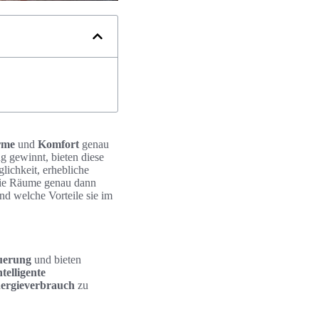
rme
und
Komfort
genau
gewinnt, bieten diese
lichkeit, erhebliche
die Räume genau dann
nd welche Vorteile sie im
uerung
und bieten
ntelligente
ergieverbrauch
zu