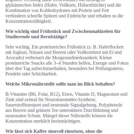
glykämischen Index (Hafer, Vollkorn, Hülsenfrüchte) und die
Kombination von Kohlenhydraten mit Protein und Fett
verhindern schnelle Spitzen und Einbrüche und erhalten so die
Konzentrationsfähigkeit.
Wie wichtig sind Frühstück und Zwischenmahlzeiten für
Studierende und Berufstätige?
Sehr wichtig. Ein proteinreiches Frühstück (z. B. Haferflocken
mit Joghurt, Nüssen und Beeren oder Vollkornbrot mit Ei und
Avocado) verbessert die Morgenaufmerksamkeit. Kleine
proteinreiche Snacks alle 3–4 Stunden helfen, Energie und Fokus
über den Tag aufrechtzuerhalten, besonders bei Prüfungsstress,
Pendeln oder Schichtarbeit.
Welche Mikronährstoffe sollte man im Blick behalten?
B‑Vitamine (B6, Folat, B12), Eisen, Vitamin D, Magnesium und
Zink sind zentral für Neurotransmitter‑Synthese,
Sauerstofftransport und neuronale Signalgebung. Polyphenole
aus Beeren und grünem Tee unterstützen Durchblutung und
neuronalen Schutz. Mängel dieser Nährstoffe können die
Konzentration merklich beeinträchtigen.
Wie lässt sich Kaffee sinnvoll einsetzen, ohne die