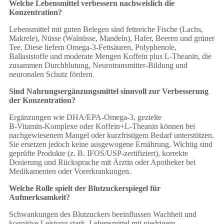
Welche Lebensmittel verbessern nachweislich die
Konzentration?
Lebensmittel mit guten Belegen sind fettreiche Fische (Lachs,
Makrele), Nüsse (Walnüsse, Mandeln), Hafer, Beeren und grüner
Tee. Diese liefern Omega‑3‑Fettsäuren, Polyphenole,
Ballaststoffe und moderate Mengen Koffein plus L‑Theanin, die
zusammen Durchblutung, Neurotransmitter‑Bildung und
neuronalen Schutz fördern.
Sind Nahrungsergänzungsmittel sinnvoll zur Verbesserung
der Konzentration?
Ergänzungen wie DHA/EPA‑Omega‑3, gezielte
B‑Vitamin‑Komplexe oder Koffein+L‑Theanin können bei
nachgewiesenem Mangel oder kurzfristigem Bedarf unterstützen.
Sie ersetzen jedoch keine ausgewogene Ernährung. Wichtig sind
geprüfte Produkte (z. B. IFOS/USP‑zertifiziert), korrekte
Dosierung und Rücksprache mit Ärztin oder Apotheker bei
Medikamenten oder Vorerkrankungen.
Welche Rolle spielt der Blutzuckerspiegel für
Aufmerksamkeit?
Schwankungen des Blutzuckers beeinflussen Wachheit und
kognitive Leistung stark. Lebensmittel mit niedrigem