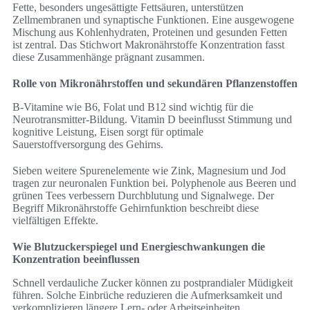
Fette, besonders ungesättigte Fettsäuren, unterstützen
Zellmembranen und synaptische Funktionen. Eine ausgewogene
Mischung aus Kohlenhydraten, Proteinen und gesunden Fetten
ist zentral. Das Stichwort Makronährstoffe Konzentration fasst
diese Zusammenhänge prägnant zusammen.
Rolle von Mikronährstoffen und sekundären Pflanzenstoffen
B-Vitamine wie B6, Folat und B12 sind wichtig für die
Neurotransmitter-Bildung. Vitamin D beeinflusst Stimmung und
kognitive Leistung, Eisen sorgt für optimale
Sauerstoffversorgung des Gehirns.
Sieben weitere Spurenelemente wie Zink, Magnesium und Jod
tragen zur neuronalen Funktion bei. Polyphenole aus Beeren und
grünen Tees verbessern Durchblutung und Signalwege. Der
Begriff Mikronährstoffe Gehirnfunktion beschreibt diese
vielfältigen Effekte.
Wie Blutzuckerspiegel und Energieschwankungen die
Konzentration beeinflussen
Schnell verdauliche Zucker können zu postprandialer Müdigkeit
führen. Solche Einbrüche reduzieren die Aufmerksamkeit und
verkomplizieren längere Lern- oder Arbeitseinheiten.