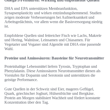
Omega-3-Fettsäuren: Wirkung und empfehlende Quellen
DHA und EPA unterstützen Membranfunktion,
Synapsenplasticity und wirken entzündungshemmend. Studien
zeigen moderate Verbesserungen bei Aufmerksamkeit und
Arbeitsgedächtnis, vor allem wenn die Basisversorgung niedrig
ist.
Empfohlene Quellen sind fettreicher Fisch wie Lachs, Makrele
und Hering, Walnüsse, Leinsamen und Chiasamen. Für
Vegetarier und Veganer sind Algenöle mit DHA eine passende
Wahl.
Proteine und Aminosäuren: Bausteine für Neurotransmitter
Proteinhaltige Lebensmittel liefern Tyrosin, Tryptophan und
Phenylalanin. Diese Aminosäuren Neurotransmitter dienen als
Vorstufen für Dopamin und Serotonin und unterstützen die
geistige Performance.
Gute Quellen in der Schweiz sind Eier, mageres Geflügel,
Quark, griechischer Joghurt, Hülsenfrüchte und Bergkäse.
Protein am Morgen stabilisiert Wachheit und fördert konstante
Konzentration über den Tag.