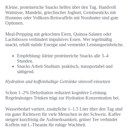
Kleine, proteinreiche Snacks helfen über den Tag. Handvoll
Walnüsse, Mandeln, griechischer Joghurt, Gemüsesticks mit
Hummus oder Vollkorn-Reiswaffeln mit Nussbutter sind gute
Optionen.
Meal-Prepping mit gekochten Eiern, Quinoa-Salaten oder
Lachsboxen verhindert impulsives Essen. Wer regelmäßig
snackt, erhält stabile Energie und vermeidet Leistungseinbrüche.
Empfehlung: kleine proteinreiche Snacks alle 3–4
Stunden.
Snacks Arbeit Studium: praktisch, transportabel und
sättigend.
Hydration und koffeinhaltige Getränke sinnvoll einsetzen
Schon 1–2% Dehydration reduziert kognitive Leistung.
Regelmässiges Trinken trägt zur Hydration Konzentration bei.
Wasserbedarf variiert, zusätzliche 1–1.5 Liter über den Tag sind
ein guter Richtwert für viele Menschen in der Schweiz. Kaffee
steigert kurzfristig die Aufmerksamkeit, grüner Tee verbindet
Koffein mit L‑Theanin für ruhige Wachheit.