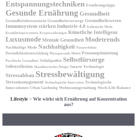
Entspannungstechniken
Ernährungstipps
Gesunde Ernährung
Gesundheit
Gesundheitswesen
Gesundheitsvorsorge
Gesundheitsbewusstsein
Immunsystem stärken
Industrie 4.0
Italienische Mode
Künstliche Intelligenz
Kryptowährungen
Krankheitsprävention
Luxusmode
Modetrends
Mentale Gesundheit
Nachhaltigkeit
Nachhaltige Mode
Naturerlebnis
Prozessoptimierung
Persönlichkeitsentwicklung
Platzsparende Möbel
Selbstfürsorge
Schlafqualität
Psychische Gesundheit
Selbstreflexion
Smarte Technologie
Skandinavisches Design
Stressbewältigung
Stressabbau
Stressmanagement
Technologische
Technologische Innovation
Innovationen
Wohnraumgestaltung
Urban Gardening
Work-Life-Balance
Lifestyle
>
Wie wirkt sich Ernährung auf Konzentration
aus?