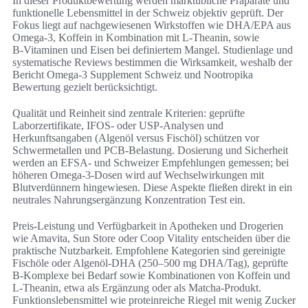
In dieser Produktbewertung werden marktübliche Präparate und
funktionelle Lebensmittel in der Schweiz objektiv geprüft. Der
Fokus liegt auf nachgewiesenen Wirkstoffen wie DHA/EPA aus
Omega-3, Koffein in Kombination mit L‑Theanin, sowie
B‑Vitaminen und Eisen bei definiertem Mangel. Studienlage und
systematische Reviews bestimmen die Wirksamkeit, weshalb der
Bericht Omega-3 Supplement Schweiz und Nootropika
Bewertung gezielt berücksichtigt.
Qualität und Reinheit sind zentrale Kriterien: geprüfte
Laborzertifikate, IFOS- oder USP-Analysen und
Herkunftsangaben (Algenöl versus Fischöl) schützen vor
Schwermetallen und PCB-Belastung. Dosierung und Sicherheit
werden an EFSA- und Schweizer Empfehlungen gemessen; bei
höheren Omega-3-Dosen wird auf Wechselwirkungen mit
Blutverdünnern hingewiesen. Diese Aspekte fließen direkt in ein
neutrales Nahrungsergänzung Konzentration Test ein.
Preis-Leistung und Verfügbarkeit in Apotheken und Drogerien
wie Amavita, Sun Store oder Coop Vitality entscheiden über die
praktische Nutzbarkeit. Empfohlene Kategorien sind gereinigte
Fischöle oder Algenöl-DHA (250–500 mg DHA/Tag), geprüfte
B‑Komplexe bei Bedarf sowie Kombinationen von Koffein und
L‑Theanin, etwa als Ergänzung oder als Matcha‑Produkt.
Funktionslebensmittel wie proteinreiche Riegel mit wenig Zucker